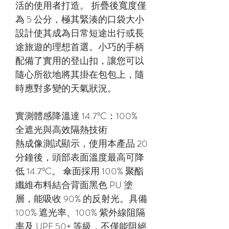
活的使用者打造。 折疊後寬度僅
為 5 公分，極其緊湊的口袋大小
設計使其成為日常短途出行或長
途旅遊的理想首選。小巧的手柄
配備了實用的登山扣，讓您可以
隨心所欲地將其掛在包包上，隨
時應對多變的天氣狀況。
實測體感降溫達 14.7°C：100%
全遮光與高效隔熱技術
熱成像測試顯示，使用本產品 20
分鐘後，頭部表面溫度最高可降
低 14.7°C。 傘面採用 100% 聚酯
纖維布料結合背面黑色 PU 塗
層，能吸收 90% 的反射光。具備
100% 遮光率、100% 紫外線阻隔
率及 UPF 50+ 等級，不僅能阻絕