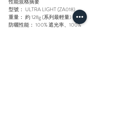
性能規格摘要
型號： ULTRA LIGHT (ZA018)
重量： 約 128g (系列最輕量)
防曬性能： 100% 遮光率、100%
紫外線防護、UPF 50+
降溫數據： 頭部表面溫度降低約
14.7°C (測試環境下)
防水性能： 最高防水等級 5 級、
耐水壓 10,000mm
日本訂價：¥4,620
型號：ZA018
重量：約128g
直徑：80cm
傘骨：50cm
開關類型：手動開關
材質：聚酯纖維