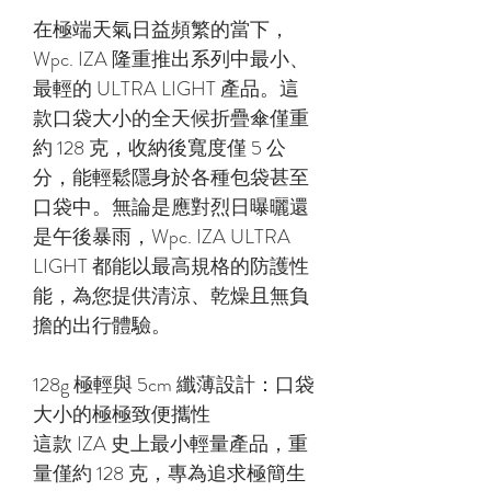
在極端天氣日益頻繁的當下，
Wpc. IZA 隆重推出系列中最小、
最輕的 ULTRA LIGHT 產品。這
款口袋大小的全天候折疊傘僅重
約 128 克，收納後寬度僅 5 公
分，能輕鬆隱身於各種包袋甚至
口袋中。無論是應對烈日曝曬還
是午後暴雨，Wpc. IZA ULTRA
LIGHT 都能以最高規格的防護性
能，為您提供清涼、乾燥且無負
擔的出行體驗。
128g 極輕與 5cm 纖薄設計：口袋
大小的極極致便攜性
這款 IZA 史上最小輕量產品，重
量僅約 128 克，專為追求極簡生