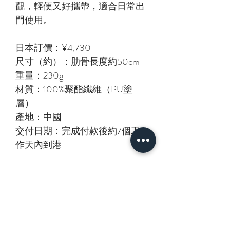
觀，輕便又好攜帶，適合日常出
門使用。
日本訂價：¥4,730
尺寸（約）：肋骨長度約50cm
重量：230g
材質：100%聚酯纖維（PU塗
層）
產地：中國
交付日期：完成付款後約7個工
作天內到港
相關產品