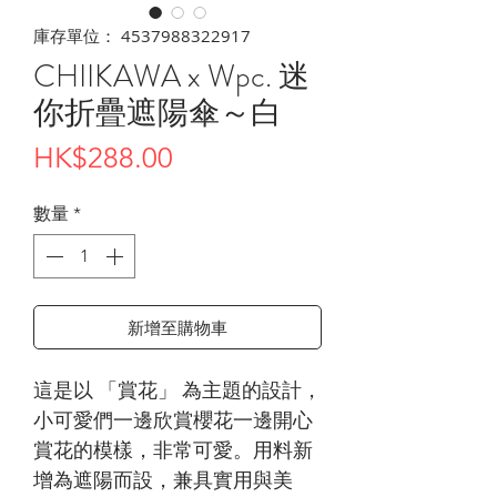
庫存單位： 4537988322917
CHIIKAWA x Wpc. 迷
你折疊遮陽傘～白
價
HK$288.00
格
數量
*
新增至購物車
這是以 「賞花」 為主題的設計，
小可愛們一邊欣賞櫻花一邊開心
賞花的模樣，非常可愛。用料新
增為遮陽而設，兼具實用與美