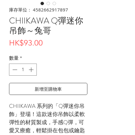
庫存單位： 4582662917897
CHIIKAWA Q彈迷你
吊飾～兔哥
價
HK$93.00
格
數量
*
新增至購物車
CHIIKAWA 系列的「Q彈迷你吊
飾」登場！這款迷你吊飾以柔軟
彈性的材質製成，手感Q彈，可
愛又療癒，輕鬆掛在包包或鑰匙