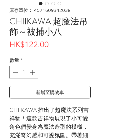
庫存單位： 4571609342038
CHIIKAWA 超魔法吊
飾～被捕小八
價
HK$122.00
格
數量
*
新增至購物車
CHIIKAWA 推出了超魔法系列吉
祥物！這款吉祥物展現了小可愛
角色們變身為魔法造型的模樣，
充滿奇幻感和可愛氛圍。帶著細