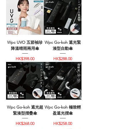
Wpc UVO 五節袖珍
Wpc Go-koh 遮光緊
降溫晴雨兩用傘
湊型自動傘
價格
價格
HK$398.00
HK$288.00
Wpc Go-koh 遮光超
Wpc Go-koh 極致輕
緊湊型摺疊傘
盈遮光摺傘
價格
價格
HK$268.00
HK$258.00