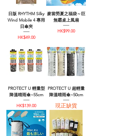
日版 RHYTHM Silky
麥當勞夏之福袋～巨
Wind Mobile 4 專用
無霸桌上風扇
日傘夾
價格
HK$99.00
價格
HK$49.00
PROTECT U 輕量型
PROTECT U 超輕量
降溫晴雨傘~55cm
降溫晴雨傘~50cm
現正缺貨
價格
HK$139.00