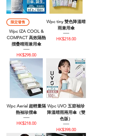
Wpc tiny 雙色降溫晴
限定發售
雨兼用傘
Wpc IZA COOL &
COMPACT 高效隔熱
價格
HK$218.00
摺疊晴雨兼用傘
價格
HK$298.00
Wpc Aerial 超輕量隔
Wpc UVO 五節袖珍
熱袖珍摺傘
降溫晴雨兩用傘（雙
色版）
價格
HK$218.00
價格
HK$398.00