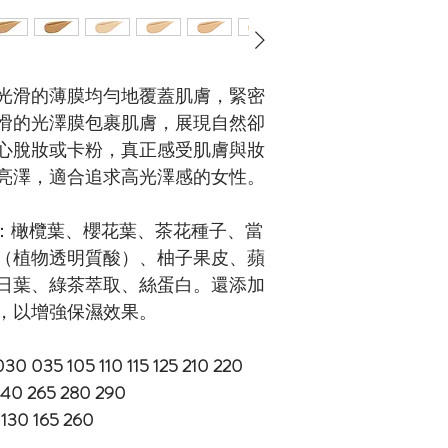
光滑的薄膜均勻地覆蓋肌膚，緊密
滑的光澤膜包裹肌膚，展現自然卻
心脫妝或卡粉，真正感受肌膚與妝
亮澤，適合追求高光澤感的女性。
分：橄欖葉、櫻花葉、茶花種子、當
（植物透明質酸）、柚子果皮、蘋
日葉、綠茶萃取、絲蛋白。還添加
，以增強保濕效果。
035 105 110 115 125 210 220
0 265 280 290
30 165 260