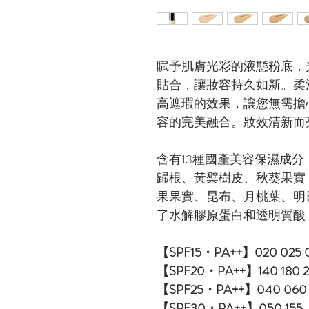
賦予肌膚光彩的液態粉底，
貼合，讓妝容持久如新。柔
高遮瑕的效果，讓您無需擔
容的完美融合。妝效清新而
含有13種國產美容保濕成
歸根、黃檗樹皮、秋葵果實
果果實、昆布、月桃葉、明
了水解膠原蛋白和透明質酸
【SPF15・PA++】020 025 030 
【SPF20・PA++】140 180 24
【SPF25・PA++】040 060 1
【SPF30・PA++】050 155