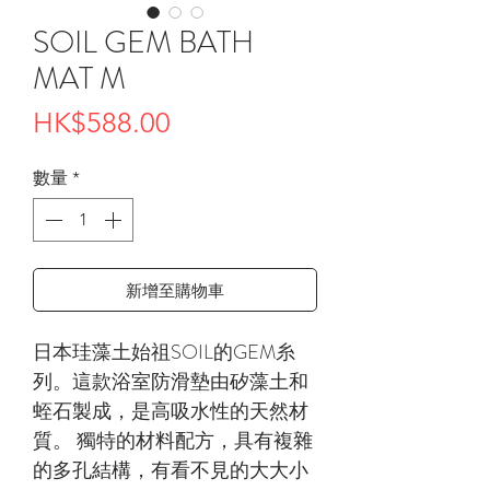
SOIL GEM BATH
MAT M
價
HK$588.00
格
數量
*
新增至購物車
日本珪藻土始祖SOIL的GEM糸
列。這款浴室防滑墊由矽藻土和
蛭石製成，是高吸水性的天然材
質。 獨特的材料配方，具有複雜
的多孔結構，有看不見的大大小