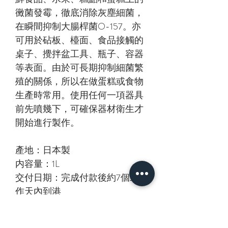
黴菌發霉，徹底消除灰塵細菌，
在瞬間抑制大腸桿菌O-157。亦
可用於砧板、檯面、食品接觸的
桌子、攪拌盆工具、瓶子、容器
等表面。由於可長期抑制細菌繁
殖的關係，所以在做蛋糕或食物
生產時常用。使用任何一項器具
前先噴幾下，可確保器材衛生才
開始進行製作。
產地：日本製
内容量：1L
交付日期：完成付款後約7個工
作天內到港