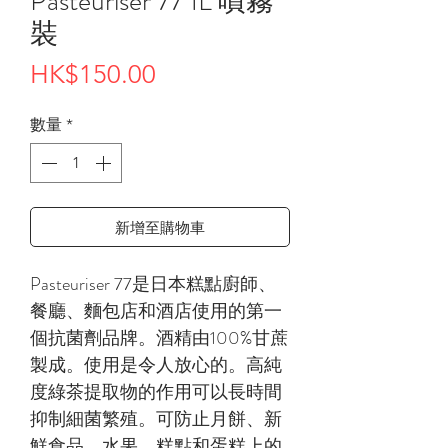
Pasteuriser 77 1L 噴霧
裝
價
HK$150.00
格
數量
*
新增至購物車
Pasteuriser 77是日本糕點廚師、
餐廳、麵包店和酒店使用的第一
個抗菌劑品牌。酒精由100%甘蔗
製成。使用是令人放心的。高純
度綠茶提取物的作用可以長時間
抑制細菌繁殖。可防止月餅、新
鮮食品、水果、糕點和蛋糕上的