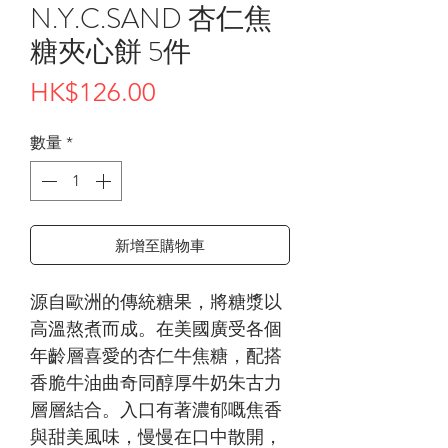
N.Y.C.SAND 杏仁焦
糖夾心餅 5件
價
HK$126.00
格
數量
*
新增至購物車
源自歐洲的傳統糖果，將糖漿以
高溫熬煮而成。在美國廣受各個
年齡層喜愛的杏仁牛焦糖，配搭
香脆牛油曲奇同醇厚牛奶朱古力
層層結合。入口有著濃郁嘅焦香
與甜美風味，慢慢在口中散開，