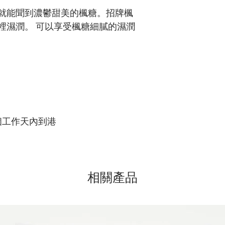
cier咬一口就能聞到濃鬱甜美的楓糖。招牌楓
裡濕潤。 可以享受楓糖細膩的濕潤
個工作天內到港
相關產品