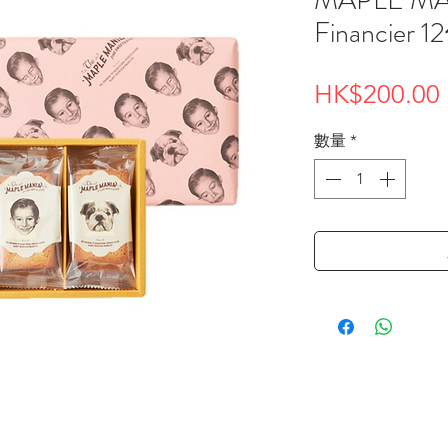
Financier 
HK$200.00
數量
*