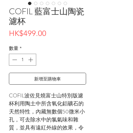
COFIL 藍富士山陶瓷
濾杯
價
HK$499.00
格
數量
*
新增至購物車
COFIL波佐見燒富士山特別版濾
杯利用陶土中所含氧化鋁礦石的
天然特性，內藏無數個50微米小
孔，可去除水中的氯氣味和雜
質，並具有遠紅外線的效果，令