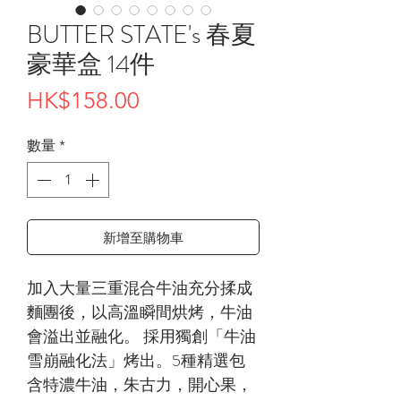
BUTTER STATE's 春夏
豪華盒 14件
價
HK$158.00
格
數量
*
新增至購物車
加入大量三重混合牛油充分揉成
麵團後，以高溫瞬間烘烤，牛油
會溢出並融化。 採用獨創「牛油
雪崩融化法」烤出。5種精選包
含特濃牛油，朱古力，開心果，