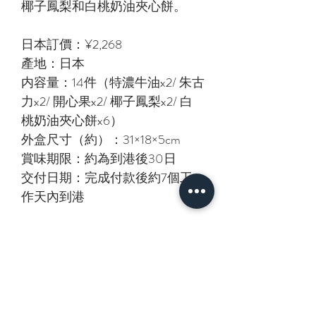
椰子鳳梨和白桃奶油夾心餅。
日本訂價：¥2,268
產地：日本
内容量：14件（特濃牛油x2/ 朱古
力x2/ 開心果x2/ 椰子鳳梨x2/ 白
桃奶油夾心餅x6）
外盒尺寸（約）：31×18×5cm
賞味期限：約為到港後30日
交付日期：完成付款後約7個工
作天內到港
相關產品