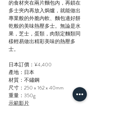
的食材夾在兩片麵包內，再鎖在
多士夾內再放入焗爐，就能做出
專業般的外脆內軟、麵包邊好餅
乾般的美味熱壓多士。無論是水
果，芝士，蛋類，肉類定麵類同
樣輕易做出精彩美味的熱壓多
士。
日本訂價：¥4,400
產地：日本
材質：不鏽鋼
尺寸：250 x 162 x 40mm
重量：350g
示範影片