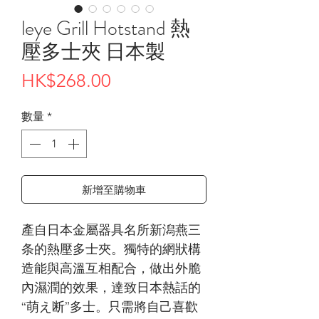
leye Grill Hotstand 熱
壓多士夾 日本製
價
HK$268.00
格
數量
*
新增至購物車
產自日本金屬器具名所新潟燕三
条的熱壓多士夾。獨特的網狀構
造能與高溫互相配合，做出外脆
內濕潤的效果，達致日本熱話的
“萌え断”多士。只需將自己喜歡