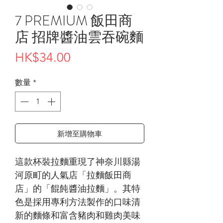
7 PREMIUM 飯田商
店 招牌醬油雲吞碗麵
價
HK$34.00
格
數量
*
新增至購物車
這款杯裝拉麵重現了神奈川縣湯
河原町的人氣店「拉麵飯田商
店」的「餛飩醬油拉麵」。其特
色是採用專利方法製作的口味清
新的麵條和富含豬肉和雞肉美味