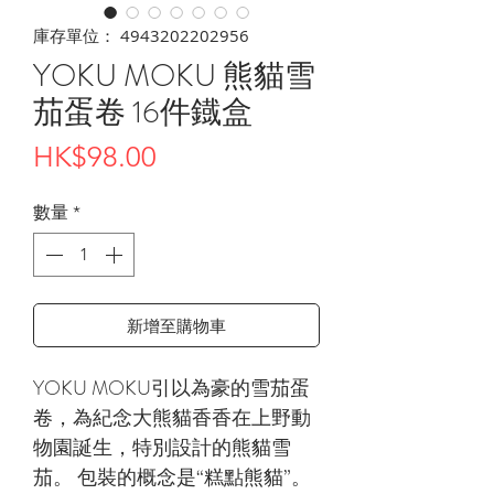
庫存單位： 4943202202956
YOKU MOKU 熊貓雪
茄蛋卷 16件鐡盒
價
HK$98.00
格
數量
*
新增至購物車
YOKU MOKU引以為豪的雪茄蛋
卷，為紀念大熊貓香香在上野動
物園誕生，特別設計的熊貓雪
茄。 包裝的概念是“糕點熊貓”。