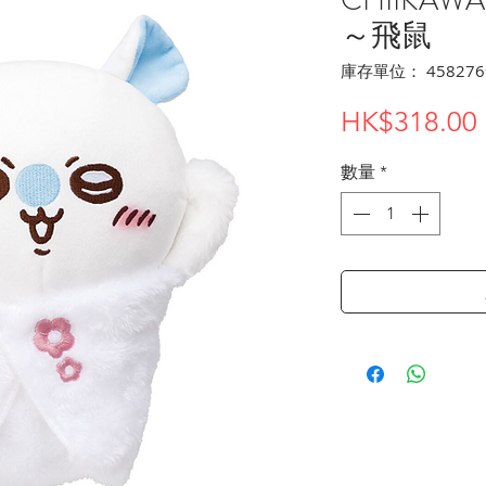
～飛鼠
庫存單位： 458276
HK$318.00
數量
*