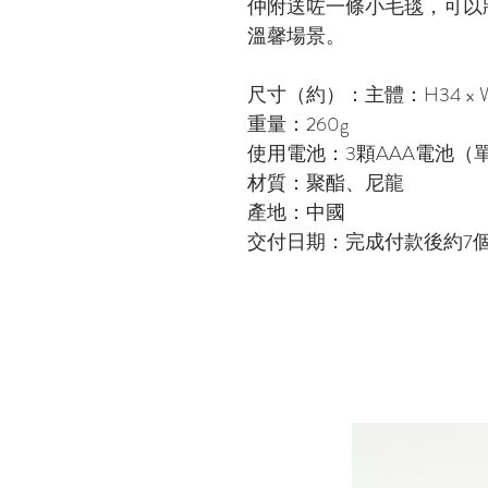
仲附送咗一條小毛毯，可以
溫馨場景。
尺寸（約）：主體：H34 x W20
重量：260g
使用電池：3顆AAA電池（
材質：聚酯、尼龍
產地：中國
交付日期：完成付款後約7