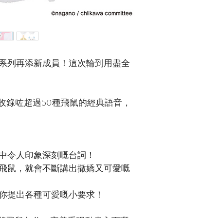
玩具系列再添新成員！這次輪到用盡全
收錄咗超過50種飛鼠的經典語音，
中令人印象深刻嘅台詞！
飛鼠，就會不斷講出撒嬌又可愛嘅
你提出各種可愛嘅小要求！