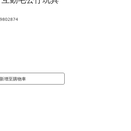
9802874
價
格
新增至購物車