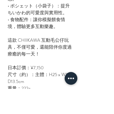
• ポシェット（小袋子）：提升
ちいかわ的可愛度與實用性。
• 食物配件：讓你模擬餵食情
境，體驗更多互動樂趣。
這款 CHIIKAWA 互動毛公仔玩
具，不僅可愛，還能陪伴你度過
療癒的每一天！
日本訂價：¥7,150
尺寸（約）：主體：H25 x W20 x
D13.5cm
重量：222g
使用電池：3顆AAA電池（單獨
販售）
材質：聚酯、尼龍