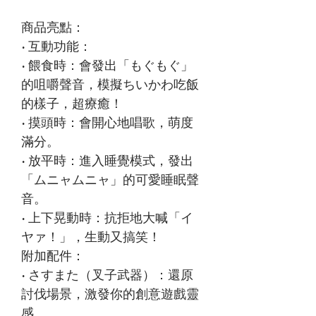
商品亮點：
• 互動功能：
• 餵食時：會發出「もぐもぐ」
的咀嚼聲音，模擬ちいかわ吃飯
的樣子，超療癒！
• 摸頭時：會開心地唱歌，萌度
滿分。
• 放平時：進入睡覺模式，發出
「ムニャムニャ」的可愛睡眠聲
音。
• 上下晃動時：抗拒地大喊「イ
ヤァ！」，生動又搞笑！
附加配件：
• さすまた（叉子武器）：還原
討伐場景，激發你的創意遊戲靈
感。