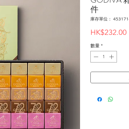
件
庫存單位： 453171
HK$232.00
數量
*