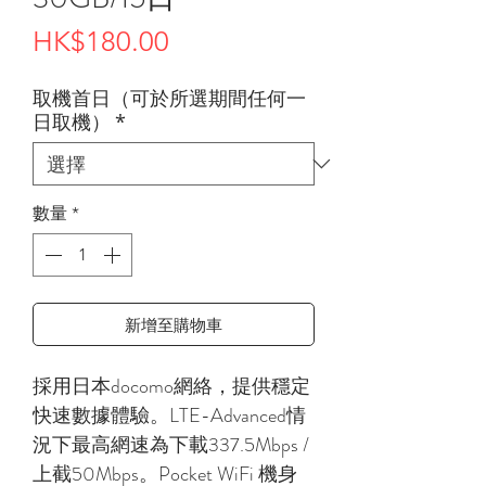
價
HK$180.00
格
取機首日（可於所選期間任何一
日取機）
*
數量
*
新增至購物車
採用日本docomo網絡，提供穩定
快速數據體驗。LTE-Advanced情
況下最高網速為下載337.5Mbps /
上截50Mbps。Pocket WiFi 機身