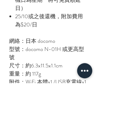
日）
25/10或之後還機，附加費用
為$20/日
網絡：日本 docomo
型號：docomo N-01H 或更高型
號
尺寸：約6.3x11.5x1.1cm
重量：約 117g
附件：WiFi 本體x1 /USB充電線x1
/USB充電器x1 /便攜袋x1
取機日：所選日子內任何一日
（星期一不設交收服務）
取機還機地點：可選油麻地或荔
枝角