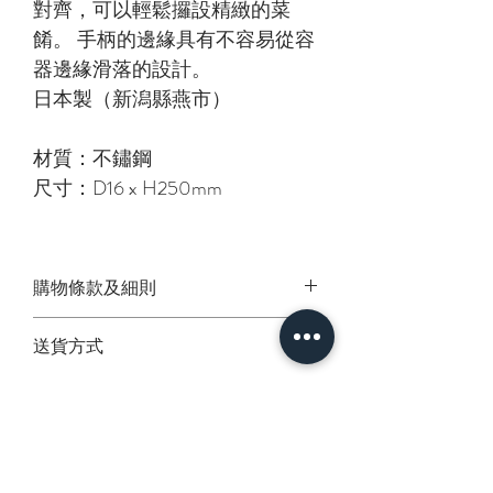
對齊，可以輕鬆攞設精緻的菜
餚。 手柄的邊緣具有不容易從容
器邊緣滑落的設計。
日本製（新潟縣燕市）
材質：不鏽鋼
尺寸：D16 x H250mm
購物條款及細則
1. 此貨品為日本直送
送貨方式
2. 下單並完成付款後約7個工作天到
港
油麻地門市自取：無額外收費
3. 如遇缺貨會於生產商確認後3個工
觀塘自取點：每單$10
作天內全數退回
順豐站或智能櫃取件：首1KG
$34，其後每KG$10