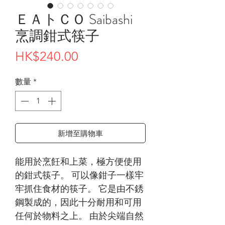
ＥＡトＣＯ Saibashi
烹調鉗式筷子
價
HK$240.00
格
數量
*
新增至購物車
能用於烹飪和上菜，極方便使用
的鉗式筷子。 可以像鉗子一樣牢
牢抓住食材的筷子。 它是由不銹
鋼製成的，因此十分耐用和可用
任何於物料之上。 由於尖端自然