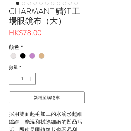
CHARMANT 鯖江工
場眼鏡布（大）
價
HK$78.00
格
顏色
*
數量
*
新增至購物車
採用雙面起毛加工的水滴形超細
纖維，能溫和拭除細緻的凹凸污
垢，即使是眼鏡鏡片也不易刮