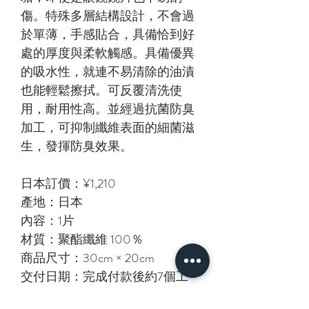
傷。特殊多層結構設計，不會過
於單薄，手感貼合，具備恰到好
處的厚度與柔軟觸感。具備優異
的吸水性，就連不易清除的油漬
也能輕鬆擦拭。可反覆清洗使
用，耐用性高。並經過抗菌防臭
加工，可抑制纖維表面的細菌滋
生，發揮防臭效果。
日本訂價：¥1,210
產地：日本
內容：1片
材質：聚酯纖維 100％
商品尺寸：30cm × 20cm
交付日期：完成付款後約7個工
作天到港