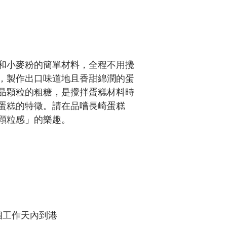
和小麥粉的簡單材料，全程不用攪
，製作出口味道地且香甜綿潤的蛋
晶顆粒的粗糖，是攪拌蛋糕材料時
蛋糕的特徵。請在品嚐長崎蛋糕
顆粒感」的樂趣。
個工作天內到港