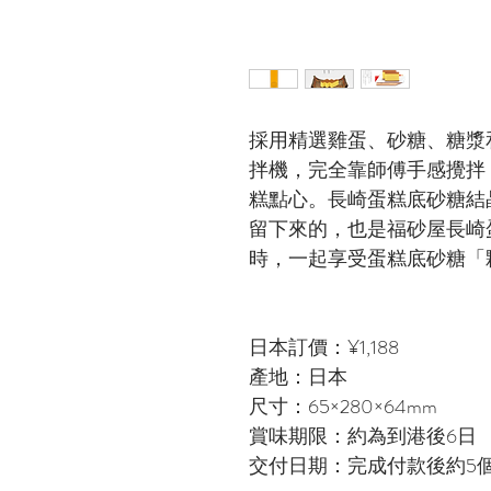
採用精選雞蛋、砂糖、糖漿
拌機，完全靠師傅手感攪拌
糕點心。長崎蛋糕底砂糖結
留下來的，也是福砂屋長崎
時，一起享受蛋糕底砂糖「
日本訂價：¥1,188
產地：日本
尺寸：65×280×64mm
賞味期限：約為到港後6日
交付日期：完成付款後約5