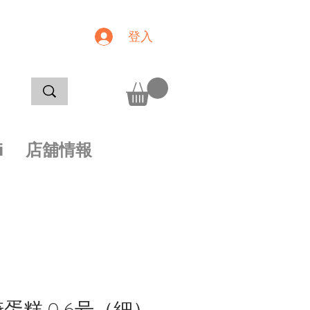
登入
i
店舖情報
蛋糕 0.6号（細）