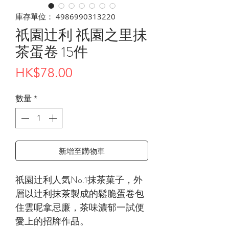
庫存單位： 4986990313220
祇園辻利 祇園之里抺
茶蛋卷 15件
價
HK$78.00
格
數量
*
新增至購物車
祇園辻利人気No.1抹茶菓子，外
層以辻利抹茶製成的鬆脆蛋卷包
住雲呢拿忌廉，茶味濃郁一試便
愛上的招牌作品。