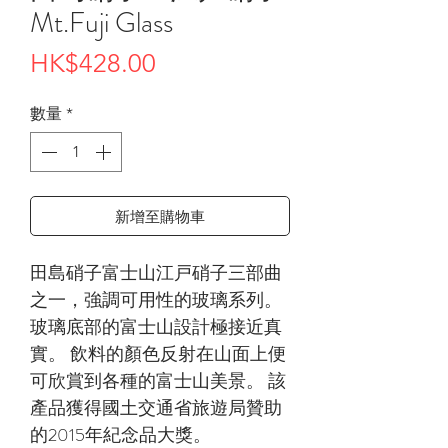
Mt.Fuji Glass
價
HK$428.00
格
數量
*
新增至購物車
田島硝子富士山江戸硝子三部曲
之一，強調可用性的玻璃系列。
玻璃底部的富士山設計極接近真
實。 飲料的顏色反射在山面上便
可欣賞到各種的富士山美景。 該
產品獲得國土交通省旅遊局贊助
的2015年紀念品大獎。