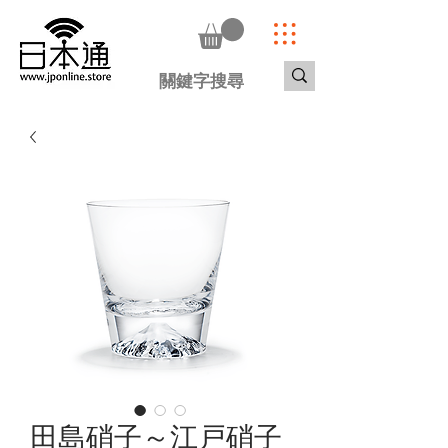
田島硝子～江戸硝子