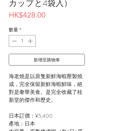
カップと4袋入）
價
HK$428.00
格
數量
*
新增至購物車
海老燒是以原隻新鮮海蝦壓製燒
成，完全保留新鮮海蝦鮮味，絕
對是奢華美食。是完全收藏了桂
新堂的傑作和歷史。
日本訂價：¥5,400
產地：日本