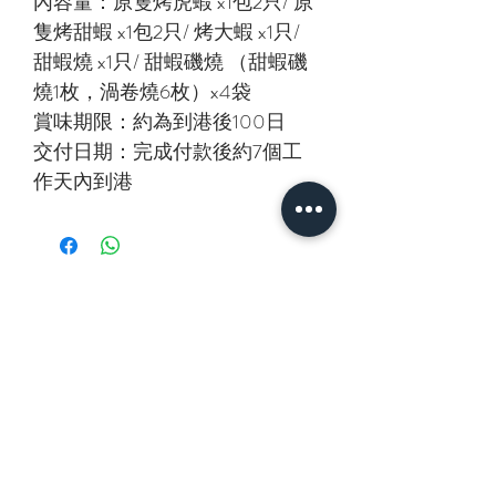
內容量：原隻烤虎蝦 x1包2只/ 原
隻烤甜蝦 x1包2只/ 烤大蝦 x1只/
甜蝦燒 x1只/ 甜蝦磯燒 （甜蝦磯
燒1枚，渦卷燒6枚）x4袋
賞味期限：約為到港後100日
交付日期：完成付款後約7個工
作天內到港
相關產品