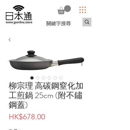
柳宗理 高碳鋼窒化加
工煎鍋 25cm (附不鏽
鋼蓋)
價
HK$678.00
格