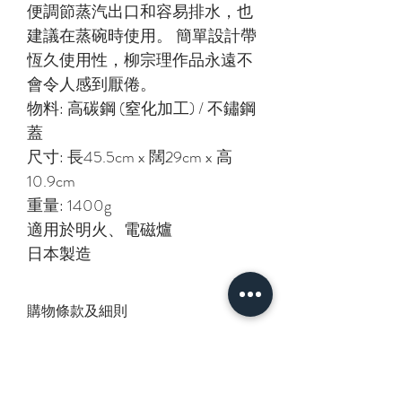
便調節蒸汽出口和容易排水，也
建議在蒸碗時使用。 簡單設計帶
恆久使用性，柳宗理作品永遠不
會令人感到厭倦。
物料: 高碳鋼 (窒化加工) / 不鏽鋼
蓋
尺寸: 長45.5cm x 闊29cm x 高
10.9cm
重量: 1400g
適用於明火、電磁爐
日本製造
購物條款及細則
1. 此貨品為日本直送
2. 下單並完成付款後約10個工作天到
港