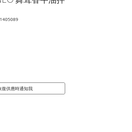
1405089
價
格
恢復供應時通知我