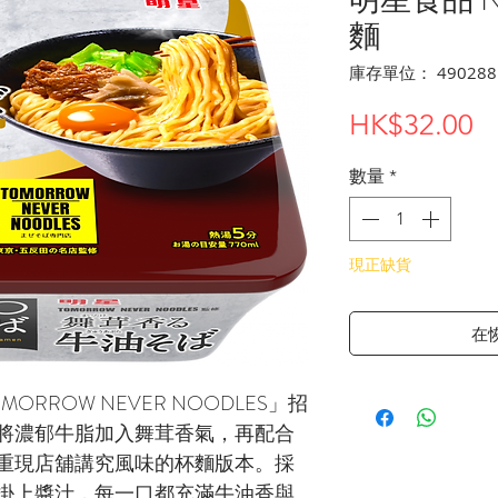
麵
庫存單位： 490288
HK$32.00
數量
*
現正缺貨
在
RROW NEVER NOODLES」招
將濃郁牛脂加入舞茸香氣，再配合
重現店舖講究風味的杯麵版本。採
掛上醬汁，每一口都充滿牛油香與