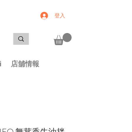
登入
i
店舖情報
NEO 舞茸香牛油拌