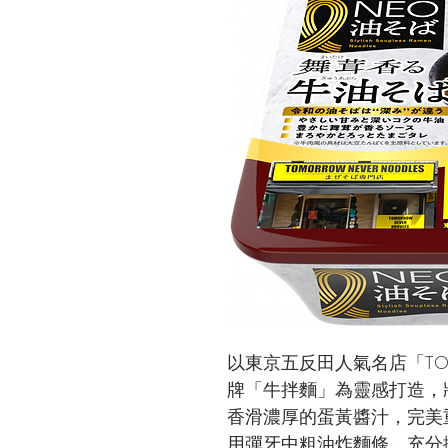
以東京五反田人氣名店「TOMO
牌「牛拌麵」為靈感打造，
香滑濃厚的蛋黃醬汁，完美
用彈牙中粗油炸麵條，充分