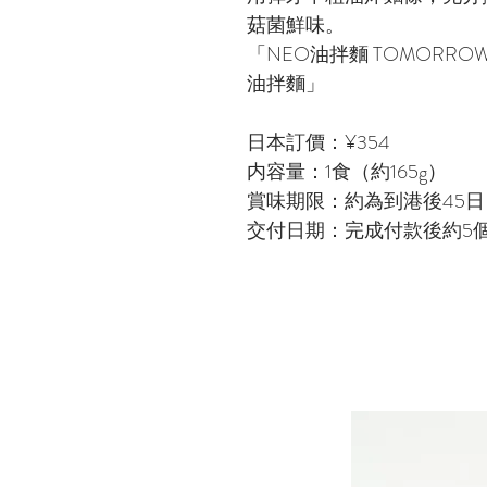
菇菌鮮味。
「NEO油拌麵 TOMORROW
油拌麵」
日本訂價：¥354
内容量：1食（約165g）
賞味期限：約為到港後45日
交付日期：完成付款後約5