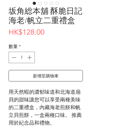
坂角総本舖 酥脆日記
海老/帆立二重禮盒
價
HK$128.00
格
數量
*
新增至購物車
用天然蝦的濃郁味道和北海道扇
貝的甜味讓您可以享受兩種美味
的二重禮盒，內藏海老煎餅和帆
立貝煎餅，一盒兩種口味。 推薦
用於紀念品和禮物。