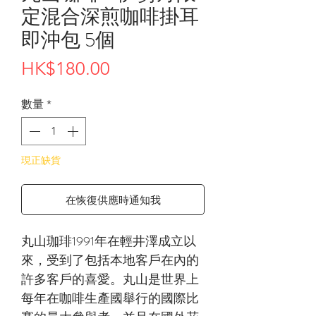
定混合深煎咖啡掛耳
即沖包 5個
價
HK$180.00
格
數量
*
現正缺貨
在恢復供應時通知我
丸山珈琲1991年在輕井澤成立以
來，受到了包括本地客戶在內的
許多客戶的喜愛。丸山是世界上
每年在咖啡生產國舉行的國際比