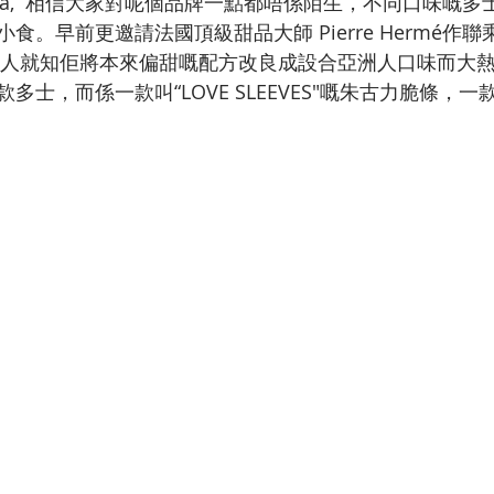
a Harada,  相信大家對呢個品牌一點都唔係陌生，不同口味
食。早前更邀請法國頂級甜品大師 Pierre Hermé作聯
 食過嘅人就知佢將本來偏甜嘅配方改良成設合亞洲人口味而大
多士，而係一款叫“LOVE SLEEVES"嘅朱古力脆條，
 