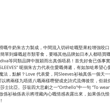
滑嘅牛奶朱古力製成，中間混入切碎咗嘅堅果粒增強咬口
款簡單到爆嘅超市類零食，要喺其他品牌如日本人都唔買嘅R
嘅Godiva等同類品牌中脫穎而出真係唔易！首先好食已係事
E SLEEVES” 呢個朱古力代表住愛嘅傳遞，有如加咗希望
法，點解？Love 代表愛，同Sleeves衫袖真係一個天
可以將兩樣九唔搭八嘅兩樣嘢變成史詩式流傳後世，佢就
亞。莎翁四大悲劇之一“Orthello”中一句 “To wear you
e"， 將心放係衫袖係表示將埋藏內心嘅情感表露出來，如果係
！ 