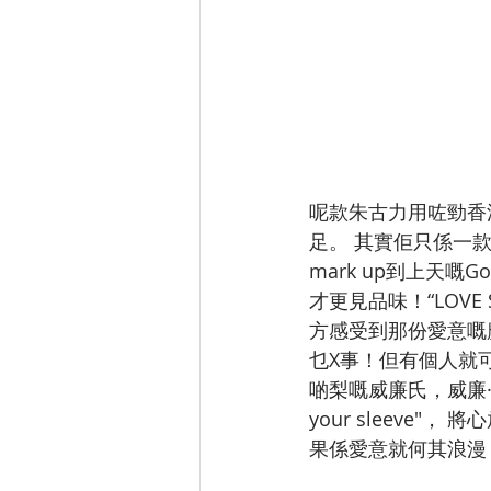
呢款朱古力用咗勁香
足。 其實佢只係一
mark up到上天
才更見品味！“LOV
方感受到那份愛意嘅魔
乜X事！但有個人就
啲梨嘅威廉氏，威廉·莎士比
your sleev
果係愛意就何其浪漫