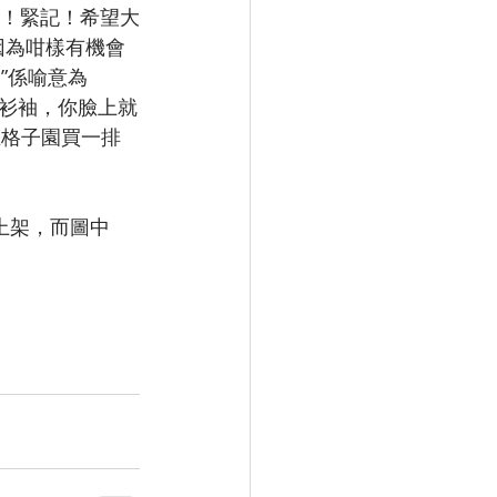
記！緊記！希望大
！因為咁樣有機會
s”係喻意為
揮衫袖，你臉上就
上格子園買一排
亦已上架，而圖中