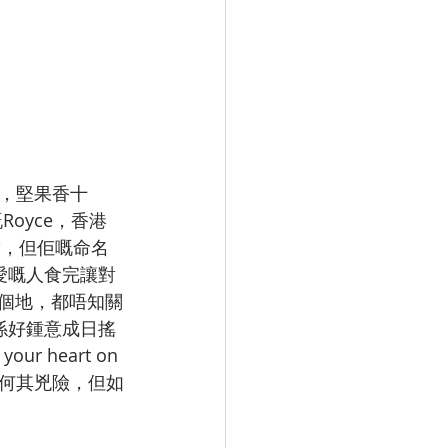
，堅果香十
oyce，香港
實，但佢嘅命名
心愛嘅人食完讓對
一個地，都唔知關
係好鍾意成日搖
r heart on 
仇恨何其兇險，但如