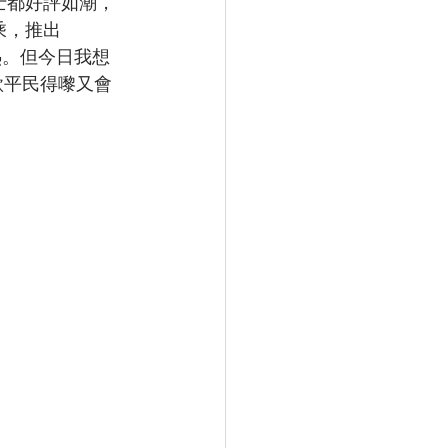
嘅多士都好評如潮，
乘，推出
熱。但今日我想
一款平民得嚟又會