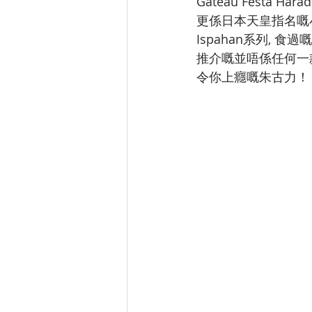
Gateau Fest
更係日本天皇指名嘅小
Ispahan系列,
推介嘅並唔係任何一款
令你上癮嘅朱古力！