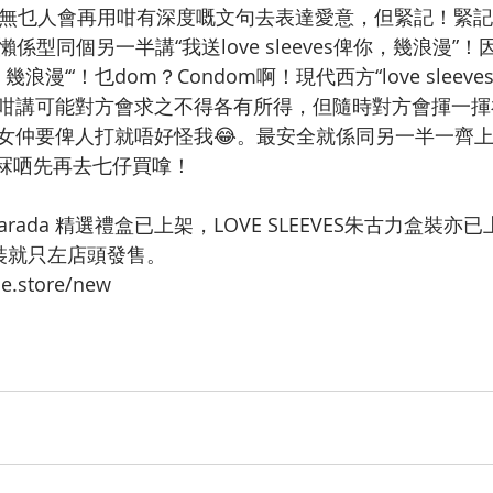
應無乜人會再用咁有深度嘅文句去表達愛意，但緊記！緊
懶係型同個另一半講“我送love sleeves俾你，幾浪漫”
浪漫‘“！乜dom？Condom啊！現代西方“love sleeve
，你咁講可能對方會求之不得各有所得，但隨時對方會揮一
女仲要俾人打就唔好怪我😂。最安全就係同另一半一齊
 俾佢冧哂先再去七仔買嗱！  
ta Harada 精選禮盒已上架，LOVE SLEEVES朱古力盒裝
簡便裝就只左店頭發售。
ne.store/new