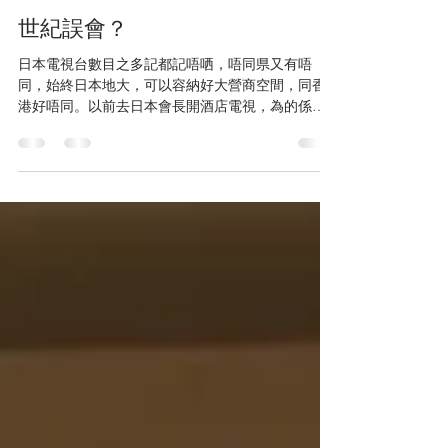
Andy Lai
2021年4月18日
讀畢需時 3 分鐘
世紀誤會？
日本電視台數目之多記都記唔哂，唔同県又有唔
同，始終日本地大，可以容納好大營商空間，同香
港好唔同。以前去日本會長開酒店電視，為的係睇
不同CM（廣告）同Smap x Smap。過去呢一年日本
生活讓我體會到日本電視節目真係好豐富，好資訊
性，好精彩。呢年有個習慣就係多人嘅日子都唔出...