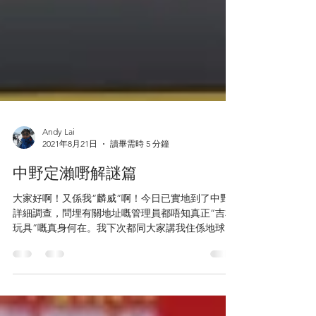
Andy Lai
2021年8月21日
讀畢需時 5 分鐘
中野定瀨嘢解謎篇
大家好啊！又係我“麟威”啊！今日已實地到了中野
詳細調查，問埋有關地址嘅管理員都唔知真正“吉本
玩具”嘅真身何在。我下次都同大家講我住係地球
嗱，幾型！ 其實已經唔止一個人問過，話我好熟口
面，係咪以前係邊度見過，無錯！大家好可能係讀
緊書時見過我。少爺仔嘅我幾十歲人只試過返四小